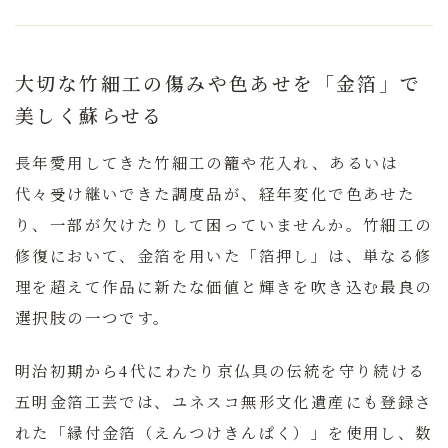
大切な竹細工の傷みや色あせを「金箔」で
美しく蘇らせる
長年愛用してきた竹細工の籠や花入れ、あるいは
代々受け継いできた調度品が、経年変化で色あせた
り、一部が欠けたりして困っていませんか。
竹細工の
修復において、金箔を用いた「箔押し」は、単なる修
理を超えて作品に新たな価値と輝きを吹き込む最良の
選択肢の一つです。
明治初期から4代にわたり京仏具の伝統を守り続ける
五明金箔工芸では、ユネスコ無形文化遺産にも登録さ
れた「縁付金箔（えんつけきんぱく）」を使用し、数