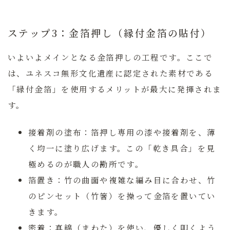
ステップ3：金箔押し（縁付金箔の貼付）
いよいよメインとなる金箔押しの工程です。ここで
は、ユネスコ無形文化遺産に認定された素材である
「縁付金箔」を使用するメリットが最大に発揮されま
す。
接着剤の塗布：
箔押し専用の漆や接着剤を、薄
く均一に塗り広げます。この「乾き具合」を見
極めるのが職人の勘所です。
箔置き：
竹の曲面や複雑な編み目に合わせ、竹
のピンセット（竹箸）を操って金箔を置いてい
きます。
密着：
真綿（まわた）を使い、優しく叩くよう