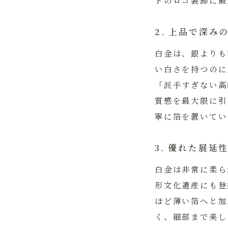
ドのロゴ装飾に最
2. 上品で深
白金は、銀よりも
い白さを持つのに
「派手すぎない高
質感を最大限に引
寧に箔を置いてい
3. 優れた展
白金は非常に柔ら
形文化遺産にも登
ほど薄い箔へと加
く、細部まで美し