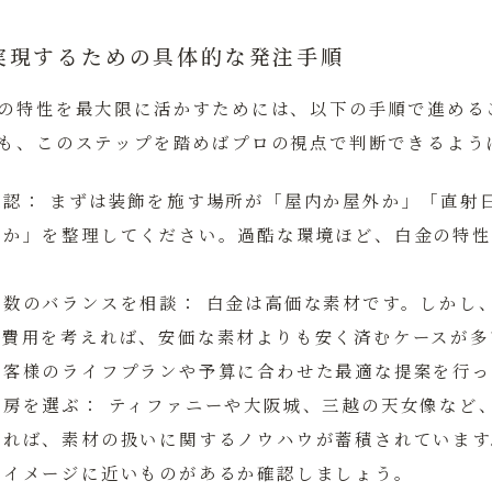
実現するための具体的な発注手順
の特性を最大限に活かすためには、以下の手順で進める
も、このステップを踏めばプロの視点で判断できるよう
確認：
まずは装飾を施す場所が「屋内か屋外か」「直射
るか」を整理してください。過酷な環境ほど、白金の特性
年数のバランスを相談：
白金は高価な素材です。しかし
ス費用を考えれば、安価な素材よりも安く済むケースが多
お客様のライフプランや予算に合わせた最適な提案を行っ
工房を選ぶ：
ティファニーや大阪城、三越の天女像など
あれば、素材の扱いに関するノウハウが蓄積されています
のイメージに近いものがあるか確認しましょう。