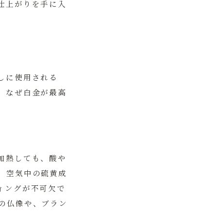
仕上がりを手に入
しに使用される
、なぜ白金が最高
加熱しても、酸や
、空気中の硫黄成
ィングが不可欠で
の仏像や、ブラン