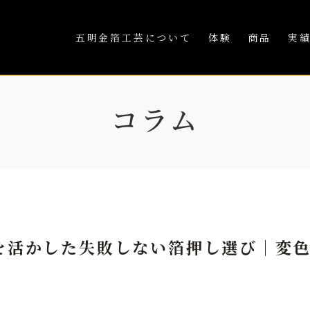
五明金箔工芸について
体験
商品
実
コラム
を活かした失敗しない箔押し選び｜変