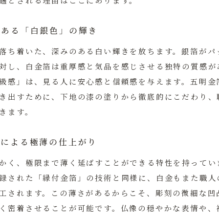
適
とされる理由はここにあります。
みのある「白銀色」の輝き
落ち着いた、深みのある白い輝きを放ちます。銀箔がパ
対し、白金箔は重厚感と気品を感じさせる独特の質感が
級感」は、見る人に安心感と信頼感を与えます。五明金
き出すために、下地の漆の塗りから徹底的にこだわり、
きます。
延性による極薄の仕上がり
かく、極限まで薄く延ばすことができる特性を持ってい
録された「縁付金箔」の技術と同様に、白金もまた職人
工されます。この薄さがあるからこそ、彫刻の微細な凹
く密着させることが可能です。仏像の穏やかな表情や、