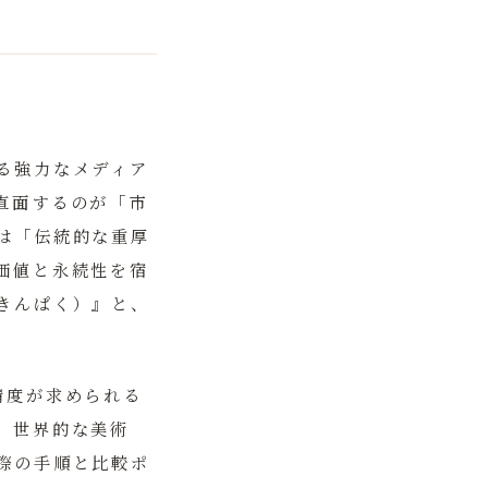
る強力なメディア
直面するのが「市
は「伝統的な重厚
価値と永続性を宿
きんぱく）』と、
。
精度が求められる
、世界的な美術
際の手順と比較ポ