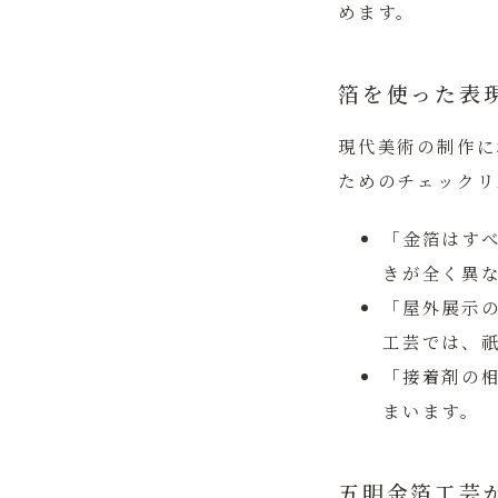
めます。
箔を使った表
現代美術の制作に
ためのチェックリ
「金箔はす
きが全く異
「屋外展示
工芸では、
「接着剤の
まいます。
五明金箔工芸