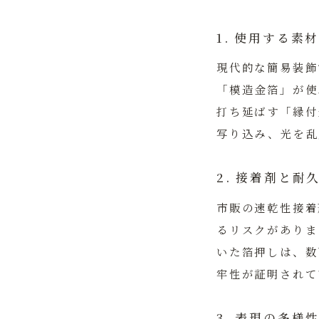
1. 使用する素
現代的な簡易装飾
「模造金箔」が使
打ち延ばす
「縁付
写り込み、光を乱
2. 接着剤と耐
市販の速乾性接着
るリスクがありま
いた箔押しは、数
牢性が証明されて
3. 表現の多様