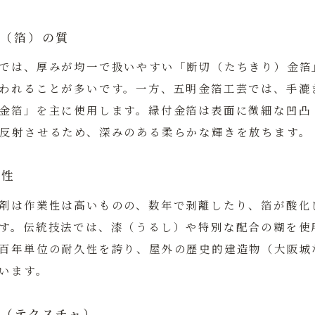
材（箔）の質
では、厚みが均一で扱いやすい「断切（たちきり）金箔
われることが多いです。一方、五明金箔工芸では、手漉
金箔」
を主に使用します。縁付金箔は表面に微細な凹凸
反射させるため、深みのある柔らかな輝きを放ちます。
久性
剤は作業性は高いものの、数年で剥離したり、箔が酸化
す。伝統技法では、漆（うるし）や特別な配合の糊を使
百年単位の耐久性を誇り、屋外の歴史的建造物（大阪城
います。
性（テクスチャ）