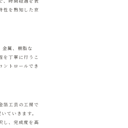
で、時間経過を表
特性を熟知した京
、金属、樹脂な
程を丁寧に行うこ
コントロールでき
金箔工芸の工房で
置いていきます。
択し、完成度を高