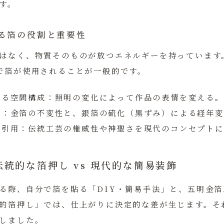
す。
る箔の役割と重要性
はなく、物質そのものが放つエネルギーを持っています
で箔が使用されることが一般的です。
よる空間構成：
照明の変化によって作品の表情を変える。
化：
金箔の不変性と、銀箔の硫化（黒ずみ）による経年変
の引用：
伝統工芸の権威性や神聖さを現代のコンセプトに
統的な箔押し vs 現代的な簡易装飾
る際、自分で箔を貼る「DIY・簡易手法」と、五明金
的箔押し」では、仕上がりに決定的な差が生じます。そ
しました。