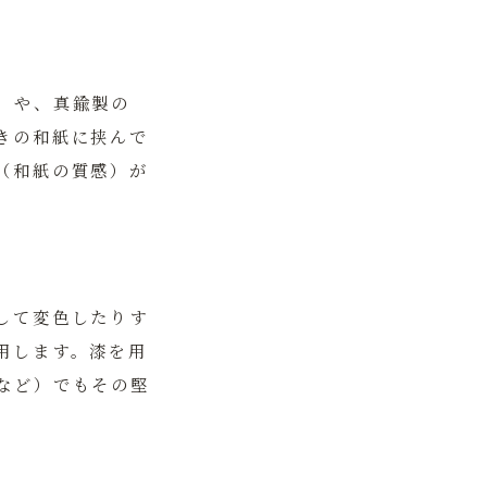
」や、真鍮製の
きの和紙に挟んで
（和紙の質感）が
して変色したりす
用します。漆を用
など）でもその堅