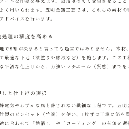
クールな印象を与えます。銀箔はあえて変色させること
よく用いられます。五明金箔工芸では、これらの素材の
アドバイスを行います。
地処理の精度を高める
地で8割が決まると言っても過言ではありません。木材
て最適な下地（漆塗りや膠液など）を施します。この工
な平滑な仕上げから、力強いマチエール（質感）までを
押しと仕上げの選択
静電気やわずかな風も許されない繊細な工程です。五明
竹製のピンセット（竹箸）を使い、1枚ずつ丁寧に箔を
途に合わせて「艶消し」や「コーティング」の有無を選