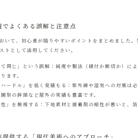
現でよくある誤解と注意点
おいて、初心者が陥りやすいポイントをまとめました。
ストとして活用してください。
べて同じ」という誤解：
純度や製法（縁付か断切か）によ
なります。
のハードル」を低く見積もる：
紫外線や湿気への対策は必
祇園祭の鉾頭など屋外の実績も豊富です。
相性」を無視する：
下地素材と接着剤の相性が悪いと、箔
が提供する「現代美術へのアプローチ」