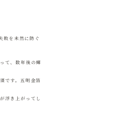
失敗を未然に防ぐ
って、数年後の輝
須です。五明金箔
が浮き上がってし