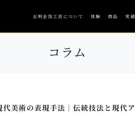
五明金箔工芸について
体験
商品
実
コラム
現代美術の表現手法｜伝統技法と現代