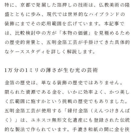
特に、京都で発展した箔押しの技術は、仏教美術の隆
盛とともに歩み、現代では世界的なハイブランドの
装飾にまでその応用範囲を広げています。本記事で
は、比較検討中の方が「本物の価値」を見極めるため
の歴史的背景と、
五明金箔工芸
が手掛けてきた具体的
なケーススタディを詳しく解説します。
1万分の1ミリの薄さが生む光の芸術
金箔の歴史は、単なる装飾の歴史ではありません。
限られた資源である金を、いかに効率よく、かつ美し
く広範囲に施すかという挑戦の歴史でもありました。
五明金箔工芸が使用する「縁付金箔（えんつけきんぱ
く）」は、ユネスコ無形文化遺産にも登録された伝統
的な製法で作られています。手漉き和紙の間に金を挟