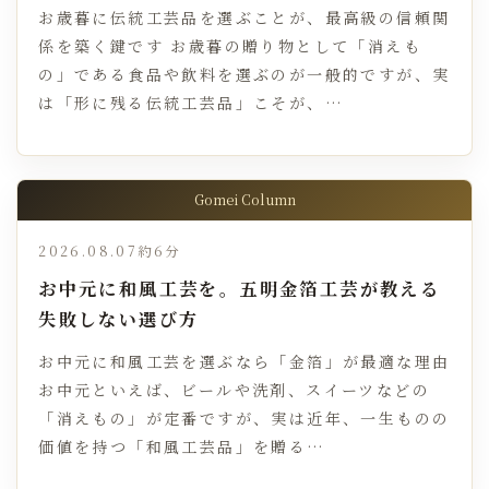
お歳暮に伝統工芸品を選ぶことが、最高級の信頼関
係を築く鍵です お歳暮の贈り物として「消えも
の」である食品や飲料を選ぶのが一般的ですが、実
は「形に残る伝統工芸品」こそが、…
Gomei Column
2026.08.07
約6分
お中元に和風工芸を。五明金箔工芸が教える
失敗しない選び方
お中元に和風工芸を選ぶなら「金箔」が最適な理由
お中元といえば、ビールや洗剤、スイーツなどの
「消えもの」が定番ですが、実は近年、一生ものの
価値を持つ「和風工芸品」を贈る…