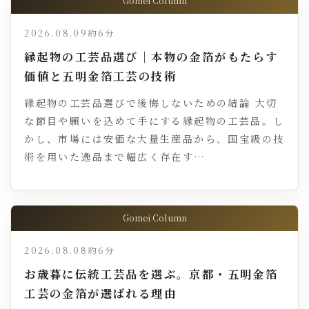
Gomei Column
2026.08.09
約6分
縁起物の工芸品選び｜本物の金箔がもたらす
価値と五明金箔工芸の技術
縁起物の工芸品選びで後悔しないための結論 大切
な節目や願いを込めて手にする縁起物の工芸品。し
かし、市場には安価な大量生産品から、国宝級の技
術を用いた逸品まで幅広く存在す…
Gomei Column
2026.08.08
約6分
お歳暮に伝統工芸品を選ぶ。京都・五明金箔
工芸の金箔が選ばれる理由