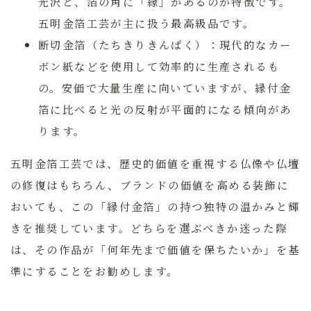
光沢と、箔の角に「縁」があるのが特徴です。
五明金箔工芸が主に扱う最高級品です。
断切金箔（たちきりきんぱく）：
現代的なカー
ボン紙などを使用して効率的に生産されるも
の。安価で大量生産に向いていますが、縁付金
箔に比べると光の反射が平面的になる傾向があ
ります。
五明金箔工芸
では、歴史的価値を重視する仏像や仏壇
の修復はもちろん、ブランドの価値を高める装飾に
おいても、この「縁付金箔」の持つ独特の温かみと輝
きを推奨しています。どちらを選ぶべきか迷った際
は、その作品が「何年先まで価値を保ちたいか」を基
準にすることをお勧めします。