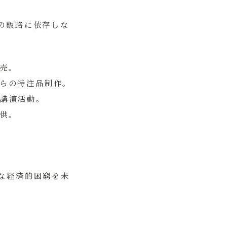
の販路に依存しな
売。
らの特注品制作。
講演活動。
供。
な経済的困窮を未