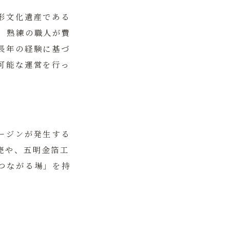
形文化遺産である
、熟練の職人が費
長年の経験に基づ
可能な運営を行っ
ージンが発生する
売や、五明金箔工
つながる場」
を持