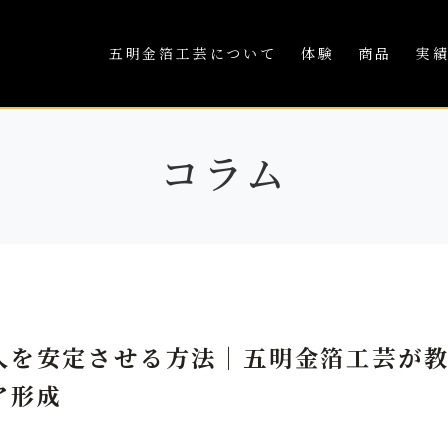
五明金箔工芸について
体験
商品
実
コラム
入を安定させる方法｜五明金箔工芸が
ア形成