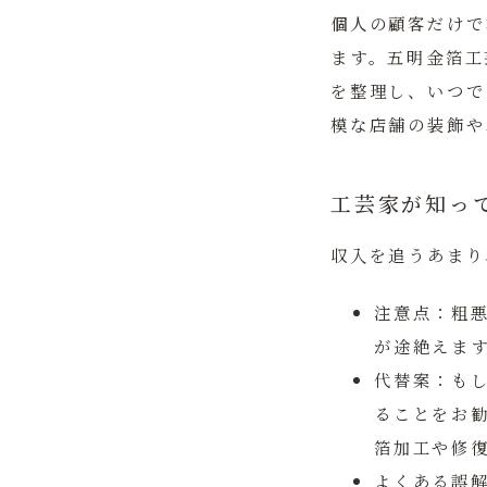
個人の顧客だけで
ます。五明金箔工
を整理し、いつで
模な店舗の装飾や
工芸家が知っ
収入を追うあまり
注意点：
粗
が途絶えま
代替案：
も
ることをお
箔加工や修
よくある誤