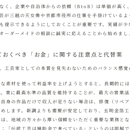
なく、企業や自治体からの依頼（BtoB）は単価が高く
芸が三越の天女像や京都市役所の仕事を手掛けているよ
も提示できるようにしておくことが重要です。実績が少
オーダーメイドの相談に誠実に応えることから始めまし
ておくべき「お金」に関する注意点と代替案
、工芸家としての本質を見失わないためのバランス感覚
悪な素材を使って利益率を上げようとすると、長期的には
す。常に最高水準の品質を維持することが、最大の営業活
し自身の作品だけで収入が足りない場合は、修復（リペア
勧めします。新調よりも需要が安定しており、五明金箔工
復は、地域の方々から厚い信頼をいただく重要な業務とな
解：
「伝統工芸は補助金で食べている」というのは誤解で