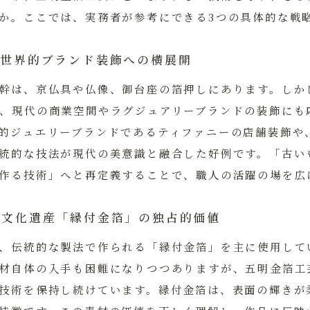
か。ここでは、実務者が参考にできる3つの具体的な戦
から世界的ブランド装飾への横展開
幹は、京仏具や仏像、御台座の箔押しにあります。しか
、現代の商業空間やラグジュアリーブランドの装飾にも
的ジュエリーブランドであるティファニーの店舗装飾や
統的な技法が現代の美意識と融合した好例です。
「古い
作る技術」へと再定義すること
で、職人の活躍の場を広
無形文化遺産「縁付金箔」の独占的価値
、伝統的な製法で作られる「縁付金箔」を主に使用して
材自体の入手も困難になりつつありますが、五明金箔工
技術を保持し続けています。縁付金箔は、表面の輝きが