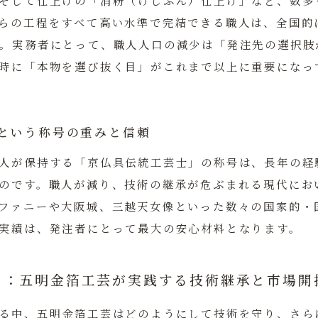
そして仕上げの「消粉（けしふん）仕上げ」など、数多
らの工程をすべて高い水準で完結できる職人は、全国的
。実務者にとって、職人人口の減少は「発注先の選択肢
時に「本物を選び抜く目」がこれまで以上に重要になっ
という称号の重みと信頼
人が保持する「京仏具伝統工芸士」の称号は、長年の経
のです。職人が減り、技術の継承が危ぶまれる現代にお
ファニーや大阪城、三越天女像といった数々の国家的・
実績は、発注者にとって最大の安心材料となります。
ィ：五明金箔工芸が実践する技術継承と市場開
る中、五明金箔工芸はどのようにして技術を守り、さら