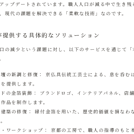
アップデートされています。職人人口が減る中で生き残
、現代の課題を解決できる「柔軟な技術」なのです。
が提供する具体的なソリューション
口の減少という課題に対し、以下のサービスを通じて「
。
仏壇の新調と修復：
京仏具伝統工芸士による、息を呑む
しを提供します。
イドの金箔装飾：
ブランドロゴ、インテリアパネル、店
の作品を制作します。
統建築の修復：
縁付金箔を用いた、歴史的価値を損なわ
す。
験・ワークショップ：
京都の工房で、職人の指導のもと