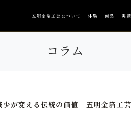
五明金箔工芸について
体験
商品
実
コラム
減少が変える伝統の価値｜五明金箔工