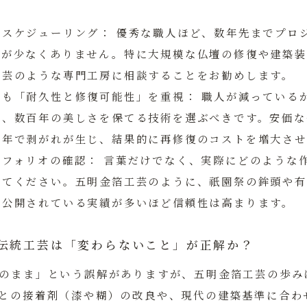
とスケジューリング：
優秀な職人ほど、数年先までプロ
スが少なくありません。特に大規模な仏壇の修復や建築装
工芸のような専門工房に相談することをお勧めします。
りも「耐久性と修復可能性」を重視：
職人が減っている
年、数百年の美しさを保てる技術を選ぶべきです。安価な
数年で剥がれが生じ、結果的に再修復のコストを増大させ
トフォリオの確認：
言葉だけでなく、実際にどのような
してください。五明金箔工芸のように、祇園祭の鉾頭や有
、公開されている実績が多いほど信頼性は高まります。
伝統工芸は「変わらないこと」が正解か？
のまま」という誤解がありますが、五明金箔工芸の歩み
との接着剤（漆や糊）の改良や、現代の建築基準に合わ