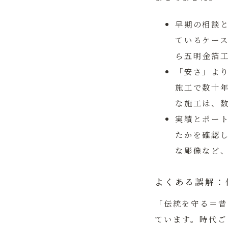
早期の相談
ているケー
ら五明金箔
「安さ」よ
施工で数十
な施工は、
実績とポー
たかを確認
な彫像など
よくある誤解：
「伝統を守る＝昔
ています。時代ご