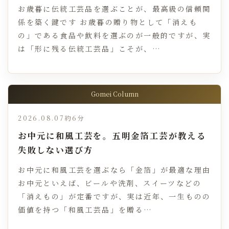
お歳暮に伝統工芸品を選ぶことが、最高級の信頼関
係を築く鍵です お歳暮の贈り物として「消えも
の」である食品や飲料を選ぶのが一般的ですが、実
は「形に残る伝統工芸品」こそが、…
Gomei Column
2026.08.07
約6分
お中元に和風工芸を。五明金箔工芸が教える
失敗しない選び方
お中元に和風工芸を選ぶなら「金箔」が最適な理由
お中元といえば、ビールや洗剤、スイーツなどの
「消えもの」が定番ですが、実は近年、一生ものの
価値を持つ「和風工芸品」を贈る…