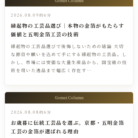
Gomei Column
2026.08.09
約6分
縁起物の工芸品選び｜本物の金箔がもたらす
価値と五明金箔工芸の技術
縁起物の工芸品選びで後悔しないための結論 大切
な節目や願いを込めて手にする縁起物の工芸品。し
かし、市場には安価な大量生産品から、国宝級の技
術を用いた逸品まで幅広く存在す…
Gomei Column
2026.08.08
約6分
お歳暮に伝統工芸品を選ぶ。京都・五明金箔
工芸の金箔が選ばれる理由