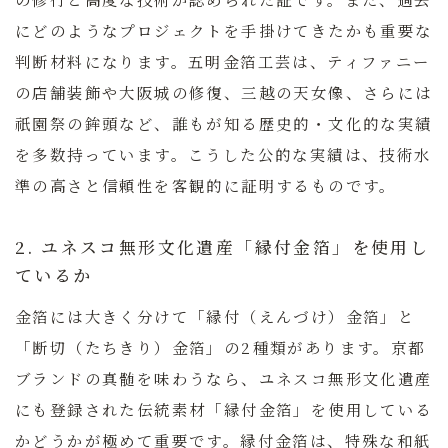
にどのようなプロジェクトを手掛けてきたかも重要な
判断材料になります。五明金箔工芸は、ティファニー
の店舗装飾や大阪城の修復、三越の天女像、さらには
祇園祭の鉾頭など、誰もが知る歴史的・文化的な実績
を多数持っています。こうした公的な実績は、技術水
準の高さと信頼性を客観的に証明するものです。
2. ユネスコ無形文化遺産「縁付金箔」を使用し
ているか
金箔には大きく分けて「縁付（えんづけ）金箔」と
「断切（たちきり）金箔」の2種類があります。京都
ブランドの真髄を味わうなら、
ユネスコ無形文化遺産
にも登録された伝統素材「縁付金箔」
を使用している
かどうかが極めて重要です。縁付金箔は、特殊な和紙