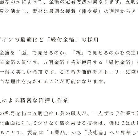
器なのかによって、金箔の定着方法が異なります。五明
見を活かし、素材に最適な接着（漆や糊）の選定からア
ザインの最適化と「縁付金箔」の採用
金箔を「面」で見せるのか、「線」で見せるのかを決定
る金箔の質です。五明金箔工芸が使用する「縁付金箔」
一薄く美しい金箔です。この希少価値をストーリーに盛
当な理由を持たせることが可能になります。
人による精密な箔押し作業
の称号を持つ五明金箔工芸の職人が、一点ずつ手作業で
な曲面に対してシワなく箔を乗せる技術は、機械では決
ることで、製品は「工業品」から「芸術品」へと昇華し