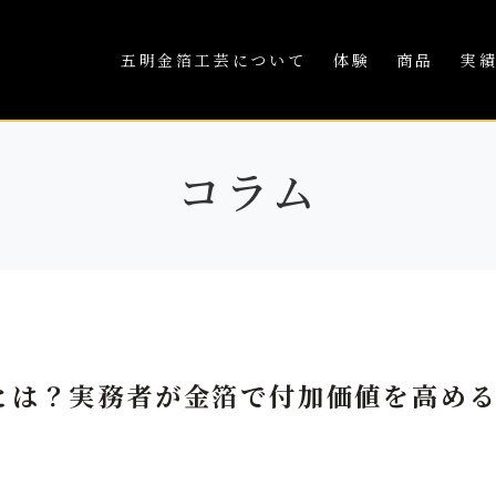
五明金箔工芸について
体験
商品
実
コラム
とは？実務者が金箔で付加価値を高め