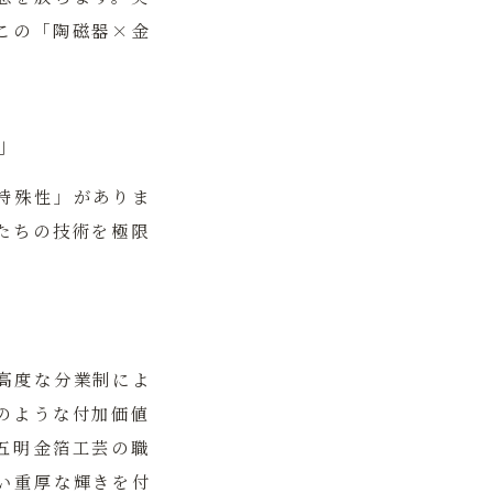
この「陶磁器×金
」
特殊性」がありま
たちの技術を極限
高度な分業制によ
のような付加価値
五明金箔工芸の職
い重厚な輝きを付