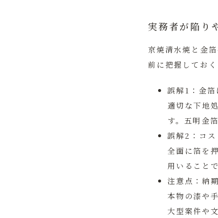
実務者が陥り
京焼清水焼と金箔
前に把握しておく
誤解1：金箔
適切な下地
す。五明金
誤解2：コ
全面に箔を
用いること
注意点：納
本物の漆や
大型案件や