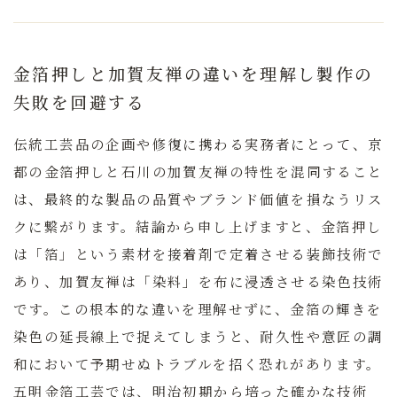
金箔押しと加賀友禅の違いを理解し製作の
失敗を回避する
伝統工芸品の企画や修復に携わる実務者にとって、京
都の
金箔押し
と石川の加賀友禅の特性を混同すること
は、最終的な製品の品質やブランド価値を損なうリス
クに繋がります。結論から申し上げますと、金箔押し
は「箔」という素材を接着剤で定着させる装飾技術で
あり、加賀友禅は「染料」を布に浸透させる染色技術
です。この根本的な違いを理解せずに、金箔の輝きを
染色の延長線上で捉えてしまうと、耐久性や意匠の調
和において予期せぬトラブルを招く恐れがあります。
五明金箔工芸
では、明治初期から培った確かな技術