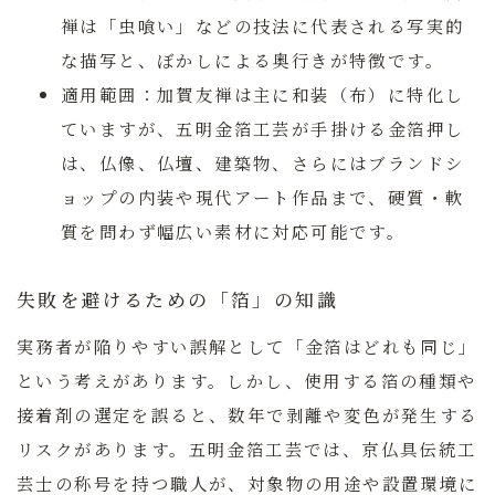
禅は「虫喰い」などの技法に代表される写実的
な描写と、ぼかしによる奥行きが特徴です。
適用範囲：
加賀友禅は主に和装（布）に特化し
ていますが、
五明金箔工芸
が手掛ける金箔押し
は、仏像、仏壇、建築物、さらにはブランドシ
ョップの内装や現代アート作品まで、硬質・軟
質を問わず幅広い素材に対応可能です。
失敗を避けるための「箔」の知識
実務者が陥りやすい誤解として「金箔はどれも同じ」
という考えがあります。しかし、使用する箔の種類や
接着剤の選定を誤ると、数年で剥離や変色が発生する
リスクがあります。
五明金箔工芸
では、京仏具伝統工
芸士の称号を持つ職人が、対象物の用途や設置環境に