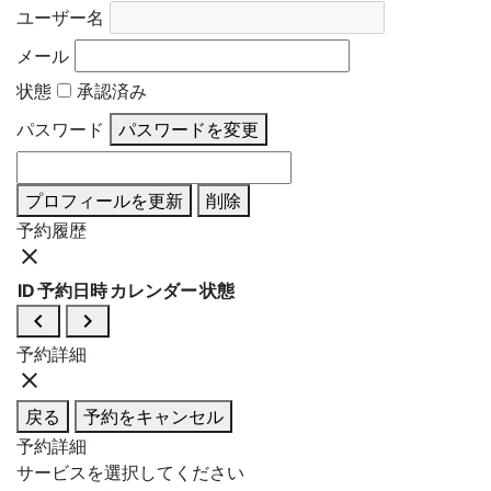
ユーザー名
メール
状態
承認済み
パスワード
パスワードを変更
プロフィールを更新
削除
予約履歴
close
ID
予約日時
カレンダー
状態
navigate_before
navigate_next
予約詳細
close
戻る
予約をキャンセル
予約詳細
サービスを選択してください