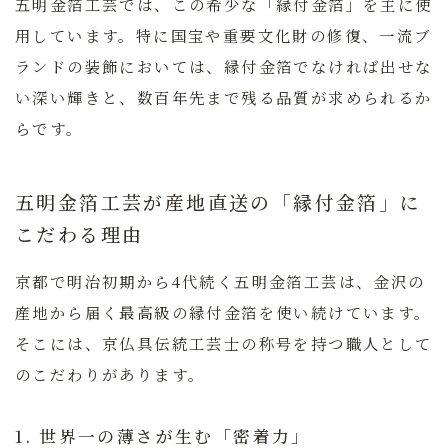
五明金箔工芸
では、この希少な「縁付金箔」を主に使
用しています。特に国宝や重要文化財の修復、一流ブ
ランドの装飾においては、縁付金箔でなければ出せな
い深い輝きと、数百年先まで残る品質が求められるか
らです。
五明金箔工芸が産地直送の「縁付金箔」に
こだわる理由
京都で明治初期から4代続く
五明金箔工芸
は、金沢の
産地から届く最高級の縁付金箔を使い続けています。
そこには、京仏具伝統工芸士の称号を持つ職人として
のこだわりがあります。
1. 世界一の薄さが生む「密着力」