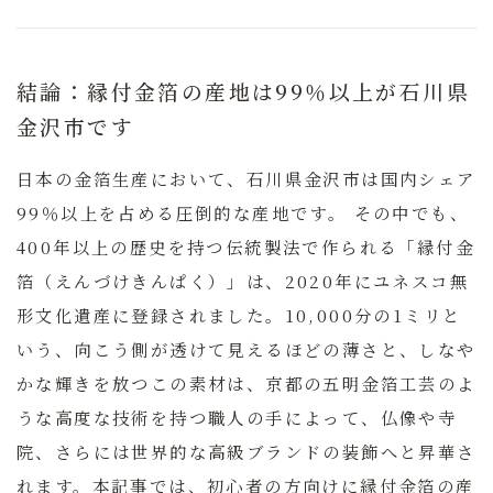
結論：縁付金箔の産地は99％以上が石川県
金沢市です
日本の金箔生産において、石川県金沢市は国内シェア
99％以上を占める圧倒的な産地です。
その中でも、
400年以上の歴史を持つ伝統製法で作られる「縁付金
箔（えんづけきんぱく）」は、2020年にユネスコ無
形文化遺産に登録されました。10,000分の1ミリと
いう、向こう側が透けて見えるほどの薄さと、しなや
かな輝きを放つこの素材は、京都の
五明金箔工芸
のよ
うな高度な技術を持つ職人の手によって、仏像や寺
院、さらには世界的な高級ブランドの装飾へと昇華さ
れます。本記事では、初心者の方向けに縁付金箔の産