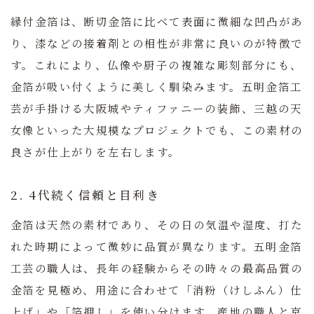
縁付金箔は、断切金箔に比べて表面に微細な凹凸があ
り、漆などの接着剤との相性が非常に良いのが特徴で
す。これにより、仏像や厨子の複雑な彫刻部分にも、
金箔が吸い付くように美しく馴染みます。
五明金箔工
芸
が手掛ける大阪城やティファニーの装飾、三越の天
女像といった大規模なプロジェクトでも、この素材の
良さが仕上がりを左右します。
2. 4代続く信頼と目利き
金箔は天然の素材であり、その日の気温や湿度、打た
れた時期によって微妙に品質が異なります。
五明金箔
工芸
の職人は、長年の経験からその時々の最高品質の
金箔を見極め、用途に合わせて「消粉（けしふん）仕
上げ」や「箔押し」を使い分けます。産地の職人と京