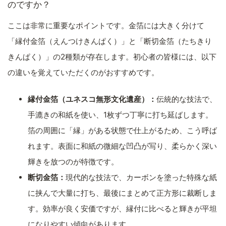
のですか？
ここは非常に重要なポイントです。金箔には大きく分けて
「縁付金箔（えんつけきんぱく）」と「断切金箔（たちきり
きんぱく）」の2種類が存在します。初心者の皆様には、以下
の違いを覚えていただくのがおすすめです。
縁付金箔（ユネスコ無形文化遺産）：
伝統的な技法で、
手漉きの和紙を使い、1枚ずつ丁寧に打ち延ばします。
箔の周囲に「縁」がある状態で仕上がるため、こう呼ば
れます。表面に和紙の微細な凹凸が写り、柔らかく深い
輝きを放つのが特徴です。
断切金箔：
現代的な技法で、カーボンを塗った特殊な紙
に挟んで大量に打ち、最後にまとめて正方形に裁断しま
す。効率が良く安価ですが、縁付に比べると輝きが平坦
になりやすい傾向があります。