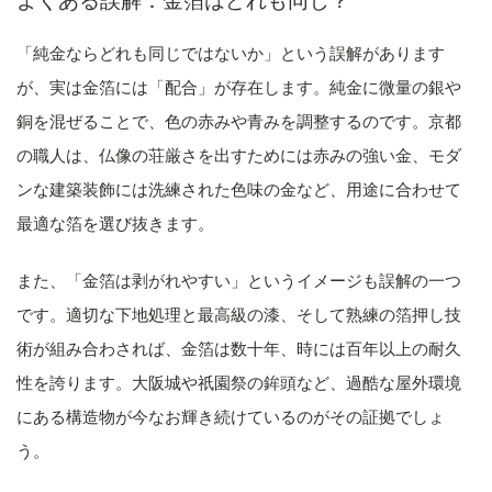
よくある誤解：金箔はどれも同じ？
「純金ならどれも同じではないか」という誤解があります
が、実は金箔には「配合」が存在します。純金に微量の銀や
銅を混ぜることで、色の赤みや青みを調整するのです。京都
の職人は、仏像の荘厳さを出すためには赤みの強い金、モダ
ンな建築装飾には洗練された色味の金など、用途に合わせて
最適な箔を選び抜きます。
また、「金箔は剥がれやすい」というイメージも誤解の一つ
です。適切な下地処理と最高級の漆、そして熟練の箔押し技
術が組み合わされば、金箔は数十年、時には百年以上の耐久
性を誇ります。大阪城や祇園祭の鉾頭など、過酷な屋外環境
にある構造物が今なお輝き続けているのがその証拠でしょ
う。