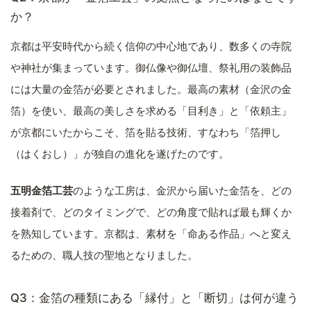
か？
京都は平安時代から続く信仰の中心地であり、数多くの寺院
や神社が集まっています。御仏像や御仏壇、祭礼用の装飾品
には大量の金箔が必要とされました。最高の素材（金沢の金
箔）を使い、最高の美しさを求める「目利き」と「依頼主」
が京都にいたからこそ、箔を貼る技術、すなわち「箔押し
（はくおし）」が独自の進化を遂げたのです。
五明金箔工芸
のような工房は、金沢から届いた金箔を、どの
接着剤で、どのタイミングで、どの角度で貼れば最も輝くか
を熟知しています。京都は、素材を「命ある作品」へと変え
るための、職人技の聖地となりました。
Q3：金箔の種類にある「縁付」と「断切」は何が違う