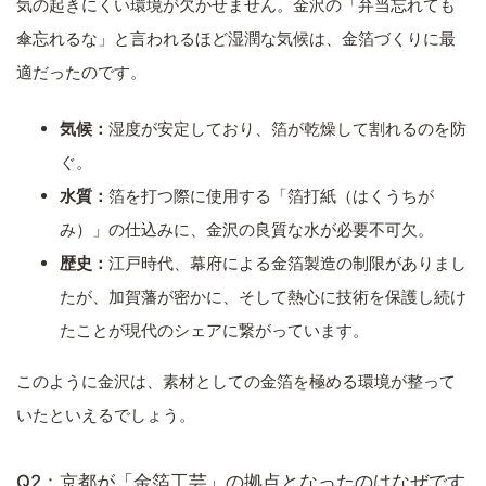
気の起きにくい環境が欠かせません。金沢の「弁当忘れても
傘忘れるな」と言われるほど湿潤な気候は、金箔づくりに最
適だったのです。
気候：
湿度が安定しており、箔が乾燥して割れるのを防
ぐ。
水質：
箔を打つ際に使用する「箔打紙（はくうちが
み）」の仕込みに、金沢の良質な水が必要不可欠。
歴史：
江戸時代、幕府による金箔製造の制限がありまし
たが、加賀藩が密かに、そして熱心に技術を保護し続け
たことが現代のシェアに繋がっています。
このように金沢は、素材としての金箔を極める環境が整って
いたといえるでしょう。
Q2：京都が「金箔工芸」の拠点となったのはなぜです