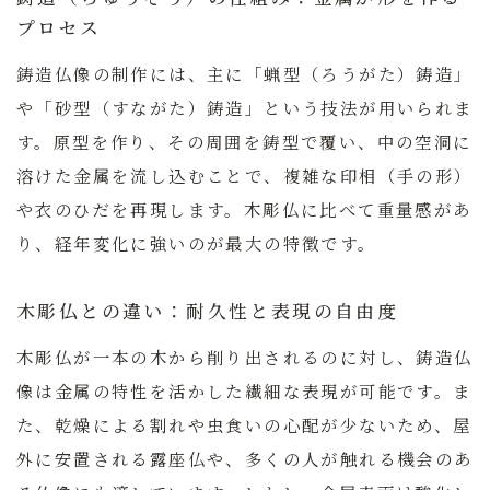
プロセス
鋳造仏像の制作には、主に「蝋型（ろうがた）鋳造」
や「砂型（すながた）鋳造」という技法が用いられま
す。原型を作り、その周囲を鋳型で覆い、中の空洞に
溶けた金属を流し込むことで、複雑な印相（手の形）
や衣のひだを再現します。木彫仏に比べて重量感があ
り、経年変化に強いのが最大の特徴です。
木彫仏との違い：耐久性と表現の自由度
木彫仏が一本の木から削り出されるのに対し、鋳造仏
像は金属の特性を活かした繊細な表現が可能です。ま
た、乾燥による割れや虫食いの心配が少ないため、屋
外に安置される露座仏や、多くの人が触れる機会のあ