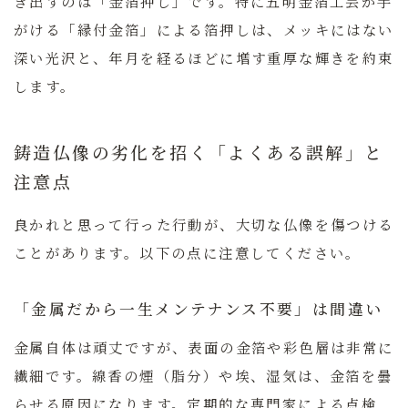
き出すのは「金箔押し」です。特に
五明金箔工芸
が手
がける「縁付金箔」による箔押しは、メッキにはない
深い光沢と、年月を経るほどに増す重厚な輝きを約束
します。
鋳造仏像の劣化を招く「よくある誤解」と
注意点
良かれと思って行った行動が、大切な仏像を傷つける
ことがあります。以下の点に注意してください。
「金属だから一生メンテナンス不要」は間違い
金属自体は頑丈ですが、表面の金箔や彩色層は非常に
繊細です。線香の煙（脂分）や埃、湿気は、金箔を曇
らせる原因になります。定期的な専門家による点検