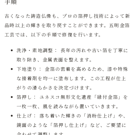
手順
古くなった鋳造仏像も、プロの箔押し技術によって新
品時以上の輝きを取り戻すことができます。五明金箔
工芸では、以下の手順で修復を行います。
洗浄・素地調整：
長年の汚れや古い箔を丁寧に
取り除き、金属表面を整えます。
下地塗り：
金箔の密着を高めるため、漆や特殊
な接着剤を均一に塗布します。この工程が仕上
がりの滑らかさを決定づけます。
箔押し：
ユネスコ無形文化遺産「縁付金箔」
を
一枚一枚、風を読みながら置いていきます。
仕上げ：
落ち着いた輝きの「消粉仕上げ」や、
鏡面のような「箔押し仕上げ」など、ご要望に
合わせて調整します。