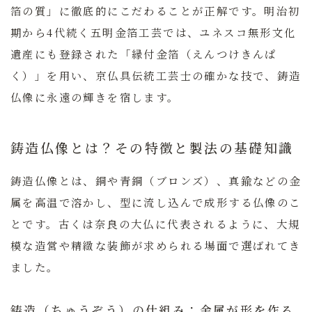
箔の質」
に徹底的にこだわることが正解です。明治初
期から4代続く
五明金箔工芸
では、ユネスコ無形文化
遺産にも登録された「縁付金箔（えんつけきんぱ
く）」を用い、京仏具伝統工芸士の確かな技で、鋳造
仏像に永遠の輝きを宿します。
鋳造仏像とは？その特徴と製法の基礎知識
鋳造仏像とは、銅や青銅（ブロンズ）、真鍮などの金
属を高温で溶かし、型に流し込んで成形する仏像のこ
とです。古くは奈良の大仏に代表されるように、大規
模な造営や精緻な装飾が求められる場面で選ばれてき
ました。
鋳造（ちゅうぞう）の仕組み：金属が形を作る