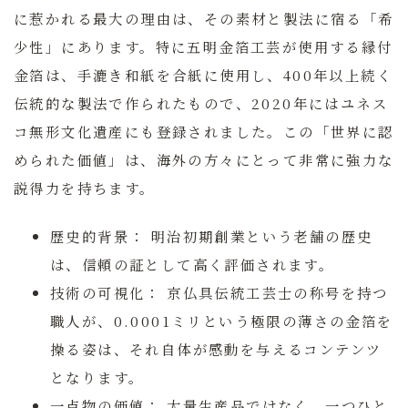
に惹かれる最大の理由は、その素材と製法に宿る「希
少性」にあります。特に
五明金箔工芸
が使用する縁付
金箔は、手漉き和紙を合紙に使用し、400年以上続く
伝統的な製法で作られたもので、2020年にはユネス
コ無形文化遺産にも登録されました。この「世界に認
められた価値」は、海外の方々にとって非常に強力な
説得力を持ちます。
歴史的背景：
明治初期創業という老舗の歴史
は、信頼の証として高く評価されます。
技術の可視化：
京仏具伝統工芸士の称号を持つ
職人が、0.0001ミリという極限の薄さの金箔を
操る姿は、それ自体が感動を与えるコンテンツ
となります。
一点物の価値：
大量生産品ではなく、一つひと