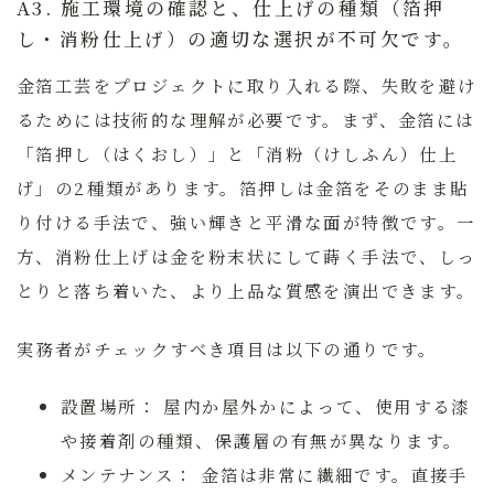
A3. 施工環境の確認と、仕上げの種類（箔押
し・消粉仕上げ）の適切な選択が不可欠です。
金箔工芸をプロジェクトに取り入れる際、失敗を避け
るためには技術的な理解が必要です。まず、金箔には
「箔押し（はくおし）」と「消粉（けしふん）仕上
げ」の2種類があります。箔押しは金箔をそのまま貼
り付ける手法で、強い輝きと平滑な面が特徴です。一
方、消粉仕上げは金を粉末状にして蒔く手法で、しっ
とりと落ち着いた、より上品な質感を演出できます。
実務者がチェックすべき項目は以下の通りです。
設置場所：
屋内か屋外かによって、使用する漆
や接着剤の種類、保護層の有無が異なります。
メンテナンス：
金箔は非常に繊細です。直接手