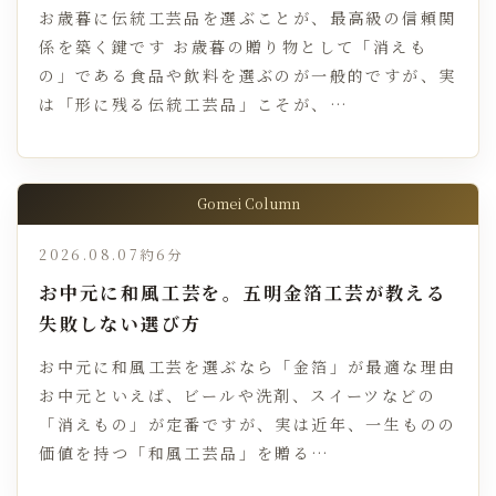
お歳暮に伝統工芸品を選ぶことが、最高級の信頼関
係を築く鍵です お歳暮の贈り物として「消えも
の」である食品や飲料を選ぶのが一般的ですが、実
は「形に残る伝統工芸品」こそが、…
Gomei Column
2026.08.07
約6分
お中元に和風工芸を。五明金箔工芸が教える
失敗しない選び方
お中元に和風工芸を選ぶなら「金箔」が最適な理由
お中元といえば、ビールや洗剤、スイーツなどの
「消えもの」が定番ですが、実は近年、一生ものの
価値を持つ「和風工芸品」を贈る…