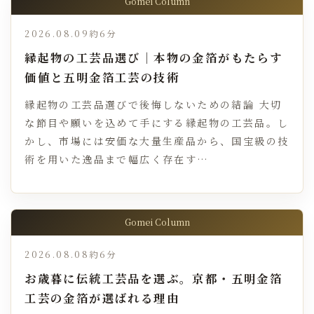
Gomei Column
2026.08.09
約6分
縁起物の工芸品選び｜本物の金箔がもたらす
価値と五明金箔工芸の技術
縁起物の工芸品選びで後悔しないための結論 大切
な節目や願いを込めて手にする縁起物の工芸品。し
かし、市場には安価な大量生産品から、国宝級の技
術を用いた逸品まで幅広く存在す…
Gomei Column
2026.08.08
約6分
お歳暮に伝統工芸品を選ぶ。京都・五明金箔
工芸の金箔が選ばれる理由