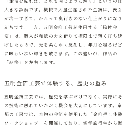
「金箔を貼れば、どれも同じように輝く」というのは
大きな誤解です。機械で大量生産された金箔は、表面
が均一すぎて、かえって奥行きのない仕上がりになり
がちです。一方、五明金箔工芸が使用する「縁付金
箔」は、職人が和紙の力を借りて極限まで薄く打ち延
ばしたもので、光を柔らかく反射し、年月を経るほど
に味わい深い輝きを放ちます。この違いが、作品の
「品格」を左右します。
五明金箔工芸で体験する、歴史の重み
五明金箔工芸では、歴史を学ぶだけでなく、実際にそ
の技術に触れていただく機会を大切にしています。京
都の工房では、本物の金箔を使用した「金箔押し体験
ワークショップ」を開催しており、修学旅行生から海