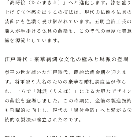
「高蒔絵（たかまきえ）」へと進化します。漆を盛り
上げて立体感を出すこの技法は、現代の仏像や仏具の
装飾にも色濃く受け継がれています。五明金箔工芸の
職人が手掛ける仏具の蒔絵も、この時代の重厚な美意
識を源流としています。
江戸時代：豪華絢爛な文化の極みと琳派の登場
泰平の世が続いた江戸時代、蒔絵は黄金期を迎えま
す。将軍家や大名のための豪華な婚礼調度品が作ら
れ、一方で「琳派（りんぱ）」による大胆なデザイン
の蒔絵も登場しました。この時期に、金箔の製造技術
も飛躍的に向上し、現代の「縁付金箔」へと繋がる伝
統的な製法が確立されたのです。