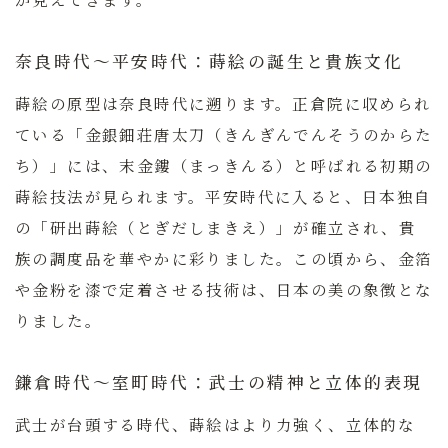
奈良時代〜平安時代：蒔絵の誕生と貴族文化
蒔絵の原型は奈良時代に遡ります。正倉院に収められ
ている「金銀鈿荘唐太刀（きんぎんでんそうのからた
ち）」には、末金鏤（まっきんる）と呼ばれる初期の
蒔絵技法が見られます。平安時代に入ると、日本独自
の「研出蒔絵（とぎだしまきえ）」が確立され、貴
族の調度品を華やかに彩りました。この頃から、金箔
や金粉を漆で定着させる技術は、日本の美の象徴とな
りました。
鎌倉時代〜室町時代：武士の精神と立体的表現
武士が台頭する時代、蒔絵はより力強く、立体的な