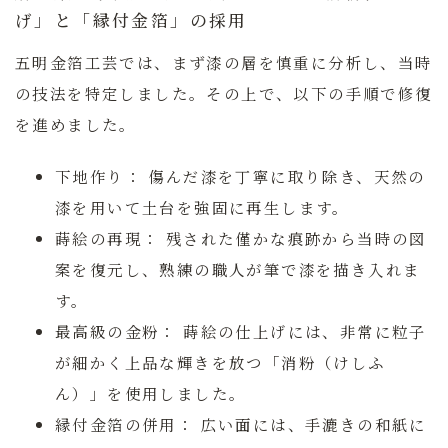
げ」と「縁付金箔」の採用
五明金箔工芸では、まず漆の層を慎重に分析し、当時
の技法を特定しました。その上で、以下の手順で修復
を進めました。
下地作り：
傷んだ漆を丁寧に取り除き、天然の
漆を用いて土台を強固に再生します。
蒔絵の再現：
残された僅かな痕跡から当時の図
案を復元し、熟練の職人が筆で漆を描き入れま
す。
最高級の金粉：
蒔絵の仕上げには、非常に粒子
が細かく上品な輝きを放つ「消粉（けしふ
ん）」を使用しました。
縁付金箔の併用：
広い面には、手漉きの和紙に