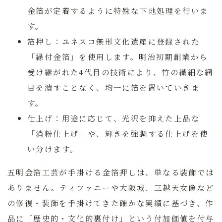
金箔が定着するように特殊な下地処理を行いま
す。
箔押し：
ユネスコ無形文化遺産に登録された
「縁付金箔」を使用します。明治初期創業から
受け継がれた4代目の技術により、竹の繊細な網
目を潰すことなく、均一に箔を置いていきま
す。
仕上げ：
用途に応じて、光沢を抑えた上品な
「消粉仕上げ」や、輝きを強調する仕上げを使
い分けます。
五明金箔工芸が手掛ける金箔押しは、単なる装飾では
ありません。ティファニーや大阪城、三越天女像など
の修復・装飾を手掛けてきた確かな実績に基づき、作
品に「歴史的・文化的裏付け」という付加価値を付与