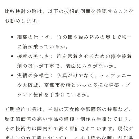
比較検討の際は、以下の技術的側面を確認することを
お勧めします。
細部の仕上げ：
竹の節や編み込みの奥まで均一
に箔が乗っているか。
接着の美しさ：
箔を密着させるための漆や接着
剤の扱いが丁寧で、表面にムラがないか。
実績の多様性：
仏具だけでなく、ティファニー
や大阪城、京都市役所といった多様な建築・ブ
ランド装飾を手掛けているか。
五明金箔工芸は、三越の天女像や祇園祭の鉾頭など、
歴史的価値の高い作品の修復・制作も手掛けており、
その技術力は国内外で高く評価されています。現代デ
ザインの竹工芸においても、この「確かな腕」が作品