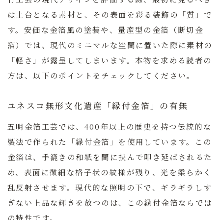
は土台となる素材と、その表面を彩る装飾の「質」で
す。安価な金箔風の塗装や、量産型の金箔（断切金
箔）では、現代のミニマルな空間に置いた際に素材の
「軽さ」が露呈してしまいます。本物を求める読者の
方は、以下のポイントをチェックしてください。
ユネスコ無形文化遺産「縁付金箔」の有無
五明金箔工芸では、400年以上の歴史を持つ伝統的な
製法で作られた「縁付金箔」を使用しています。この
金箔は、手漉きの和紙を間に挟んで叩き延ばされるた
め、表面に微細な格子状の紋様が残り、光を柔らかく
乱反射させます。現代的な照明の下で、ギラギラしす
ぎない上品な輝きを放つのは、この縁付金箔ならでは
の特性です。