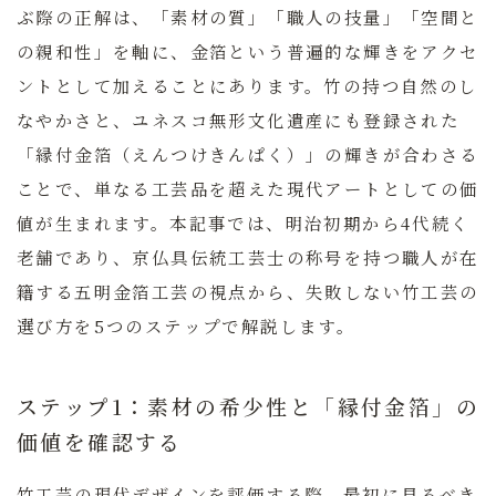
ぶ際の正解は、
「素材の質」「職人の技量」「空間と
の親和性」を軸に、金箔という普遍的な輝きをアクセ
ントとして加えること
にあります。竹の持つ自然のし
なやかさと、ユネスコ無形文化遺産にも登録された
「縁付金箔（えんつけきんぱく）」の輝きが合わさる
ことで、単なる工芸品を超えた現代アートとしての価
値が生まれます。本記事では、明治初期から4代続く
老舗であり、京仏具伝統工芸士の称号を持つ職人が在
籍する五明金箔工芸の視点から、失敗しない竹工芸の
選び方を5つのステップで解説します。
ステップ1：素材の希少性と「縁付金箔」の
価値を確認する
竹工芸の現代デザインを評価する際、最初に見るべき