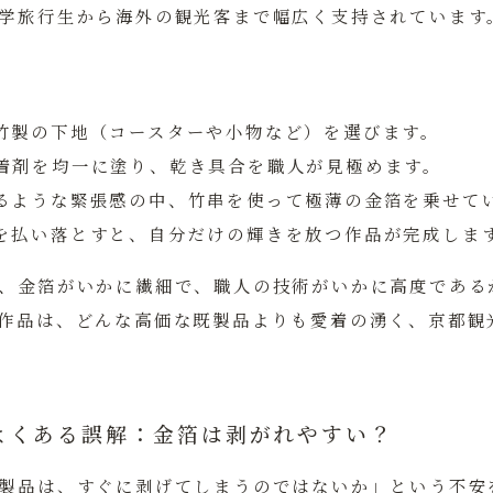
学旅行生から海外の観光客まで幅広く支持されています
る竹製の下地（コースターや小物など）を選びます。
接着剤を均一に塗り、乾き具合を職人が見極めます。
めるような緊張感の中、竹串を使って極薄の金箔を乗せて
箔を払い落とすと、自分だけの輝きを放つ作品が完成しま
、金箔がいかに繊細で、職人の技術がいかに高度である
作品は、どんな高価な既製品よりも愛着の湧く、京都観
よくある誤解：金箔は剥がれやすい？
製品は、すぐに剥げてしまうのではないか」という不安