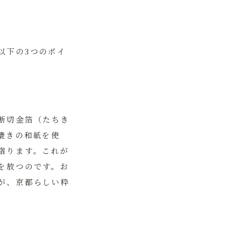
以下の3つのポイ
断切金箔（たちき
漉きの和紙を使
宿ります。これが
を放つのです。お
が、京都らしい粋