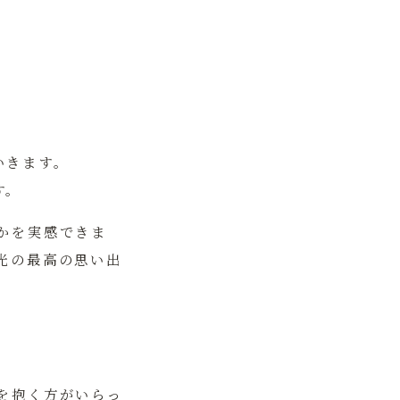
。
いきます。
す。
かを実感できま
光の最高の思い出
を抱く方がいらっ