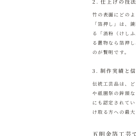
2. 仕上げの
竹の表面にどのよ
「箔押し」は、鏡
る「消粉（けしふ
る置物なら箔押し
のが賢明です。
3. 制作実績と
伝統工芸品は、ど
や祇園祭の鉾頭な
にも認定されてい
け取る方への最大
五明金箔工芸