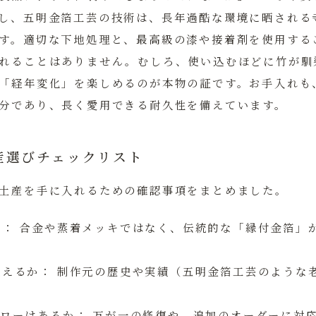
し、五明金箔工芸の技術は、長年過酷な環境に晒される
す。適切な下地処理と、最高級の漆や接着剤を使用する
れることはありません。むしろ、使い込むほどに竹が馴
「経年変化」を楽しめるのが本物の証です。お手入れも
分であり、長く愛用できる耐久性を備えています。
産選びチェックリスト
土産を手に入れるための確認事項をまとめました。
か：
合金や蒸着メッキではなく、伝統的な「縁付金箔」
見えるか：
制作元の歴史や実績（五明金箔工芸のような
ォローはあるか：
万が一の修復や、追加のオーダーに対