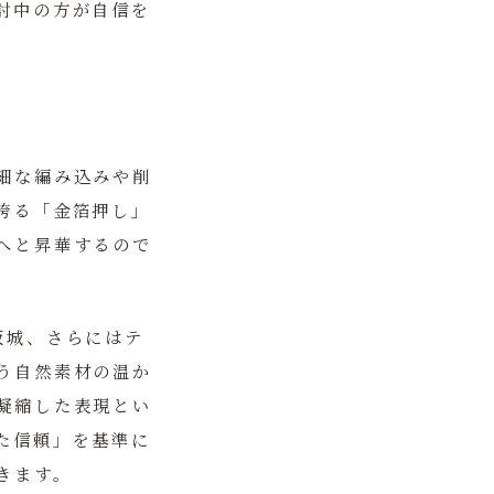
討中の方が自信を
。
細な編み込みや削
誇る「金箔押し」
へと昇華するので
阪城、さらにはテ
う自然素材の温か
凝縮した表現とい
た信頼」を基準に
きます。