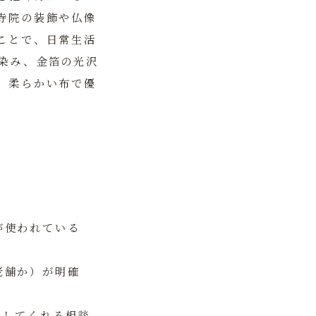
寺院の装飾や仏像
ことで、日常生活
染み、金箔の光沢
、柔らかい布で優
が使われている
老舗か）が明確
応してくれる相談