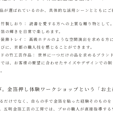
品が選ばれているのか、具体的な活用シーンとともにご
た竹製しおり：
読書を愛する方への上質な贈り物として
金箔の輝きを日常で楽しめます。
箔装飾トレイ：
高級ホテルのような空間演出を求める方
たびに、京都の職人技を感じることができます。
イドの竹工芸作品：
世界に一つだけの品を求めるブラン
芸では、お客様の要望に合わせたサイズやデザインでの制
す。
び。金箔押し体験ワークショップという「お土
るだけでなく、自らの手で金箔を貼った経験そのものを
。五明金箔工芸の工房では、プロの職人が直接指導する