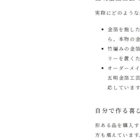
実際にどのような
金箔を施し
ら、本物の
竹編みの金
リーを置く
オーダーメ
五明金箔工
応していま
自分で作る喜
形ある品を購入す
方も増えています