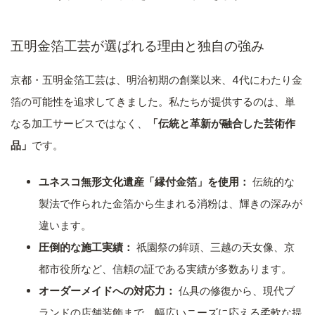
五明金箔工芸が選ばれる理由と独自の強み
京都・五明金箔工芸は、明治初期の創業以来、4代にわたり金
箔の可能性を追求してきました。私たちが提供するのは、単
なる加工サービスではなく、
「伝統と革新が融合した芸術作
品」
です。
ユネスコ無形文化遺産「縁付金箔」を使用：
伝統的な
製法で作られた金箔から生まれる消粉は、輝きの深みが
違います。
圧倒的な施工実績：
祇園祭の鉾頭、三越の天女像、京
都市役所など、信頼の証である実績が多数あります。
オーダーメイドへの対応力：
仏具の修復から、現代ブ
ランドの店舗装飾まで、幅広いニーズに応える柔軟な提