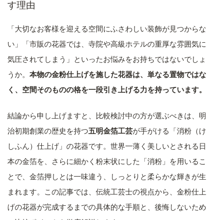
す理由
「大切なお客様を迎える空間にふさわしい装飾が見つからな
い」「市販の花器では、寺院や高級ホテルの重厚な雰囲気に
気圧されてしまう」といったお悩みをお持ちではないでしょ
うか。
本物の金粉仕上げを施した花器は、単なる置物ではな
く、空間そのものの格を一段引き上げる力を持っています。
結論から申し上げますと、比較検討中の方が選ぶべきは、明
治初期創業の歴史を持つ
五明金箔工芸
が手がける「消粉（け
しふん）仕上げ」の花器です。世界一薄く美しいとされる日
本の金箔を、さらに細かく粉末状にした「消粉」を用いるこ
とで、金箔押しとは一味違う、しっとりと柔らかな輝きが生
まれます。この記事では、伝統工芸士の視点から、金粉仕上
げの花器が完成するまでの具体的な手順と、後悔しないため