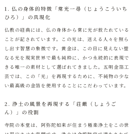
1. 仏の身体的特徴「常光一尋（じょうこういち
ひろ）」の具現化
仏教の経典には、仏の身体から常に光が放たれている
ことが記されています。この光は、迷える人々を照ら
し出す智慧の象徴です。
黄金は、この目に見えない聖
なる光を現実世界で最も純粋に、かつ永続的に表現で
きる唯一の素材として選ばれてきました。
五明金箔工
芸では、この「光」を再現するために、不純物の少な
い最高級の金箔を使用することにこだわっています。
2. 浄土の風景を再現する「荘厳（しょうご
ん）」の役割
寺院の本堂は、阿弥陀如来が住まう極楽浄土をこの世
に現出させた空間です。浄土は金銀財宝で満たされて