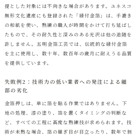
提とした対象には不向きな場合があります。
ユネスコ
無形文化遺産にも登録された「縁付金箔」は、手漉き
の和紙を使い、熟練の職人が時間をかけて打ち延ばし
たもので、その耐久性と深みのある光沢は他の追随を
許しません。
五明金箔工芸では、伝統的な縁付金箔
を主に使用し、数十年、数百年の歳月に耐えうる品質
を提供しています。
失敗例2：技術力の低い業者への発注による細
部の劣化
金箔押しは、単に箔を貼る作業ではありません。下
地の処理、漆の塗り、箔を置くタイミングの判断な
ど、すべての工程に高度な熟練技が求められます。技
術が未熟な場合、箔の継ぎ目が目立ったり、数年で剥