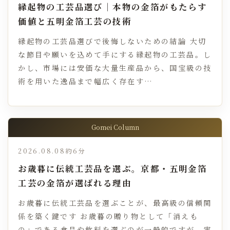
縁起物の工芸品選び｜本物の金箔がもたらす
価値と五明金箔工芸の技術
縁起物の工芸品選びで後悔しないための結論 大切
な節目や願いを込めて手にする縁起物の工芸品。し
かし、市場には安価な大量生産品から、国宝級の技
術を用いた逸品まで幅広く存在す…
Gomei Column
2026.08.08
約6分
お歳暮に伝統工芸品を選ぶ。京都・五明金箔
工芸の金箔が選ばれる理由
お歳暮に伝統工芸品を選ぶことが、最高級の信頼関
係を築く鍵です お歳暮の贈り物として「消えも
の」である食品や飲料を選ぶのが一般的ですが、実