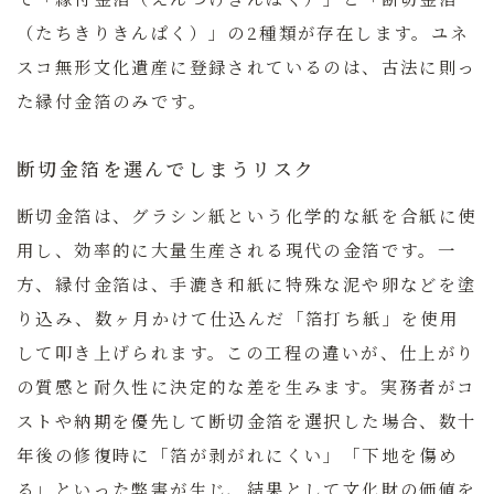
（たちきりきんぱく）」の2種類が存在します。ユネ
スコ無形文化遺産に登録されているのは、古法に則っ
た
縁付金箔
のみです。
断切金箔を選んでしまうリスク
断切金箔は、グラシン紙という化学的な紙を合紙に使
用し、効率的に大量生産される現代の金箔です。一
方、縁付金箔は、手漉き和紙に特殊な泥や卵などを塗
り込み、数ヶ月かけて仕込んだ「箔打ち紙」を使用
して叩き上げられます。この工程の違いが、仕上がり
の質感と耐久性に決定的な差を生みます。実務者がコ
ストや納期を優先して断切金箔を選択した場合、数十
年後の修復時に「箔が剥がれにくい」「下地を傷め
る」といった弊害が生じ、結果として文化財の価値を