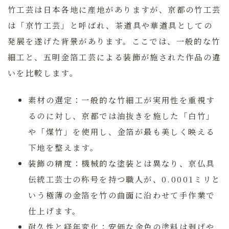
竹工芸は日本各地に産地がありますが、京都の竹工芸
は「京竹工芸」と呼ばれ、茶道具や華道具としての
発展を遂げた背景があります。ここでは、一般的な竹
細工と、五明金箔工芸による装飾が施された作品の違
いを比較します。
素材の選定：
一般的な竹細工が実用性を重視す
るのに対し、京都では油抜きを施した「白竹」
や「煤竹」を使用し、金箔が最も美しく映える
下地を整えます。
装飾の精度：
機械的な塗装とは異なり、京仏具
伝統工芸士の称号を持つ職人が、0.0001ミリと
いう極薄の金箔を竹の曲面に沿わせて手作業で
仕上げます。
耐久性と経年変化：
安価な金色の塗料は剥げや