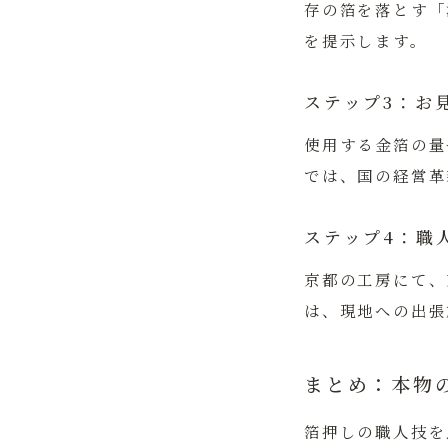
存の箔を落とす「
を提示します。
ステップ3：お
使用する金箔の量
では、国の経営革
ステップ4：職
京都の工房にて、
は、現地への出張
まとめ：本物
箔押しの職人技を