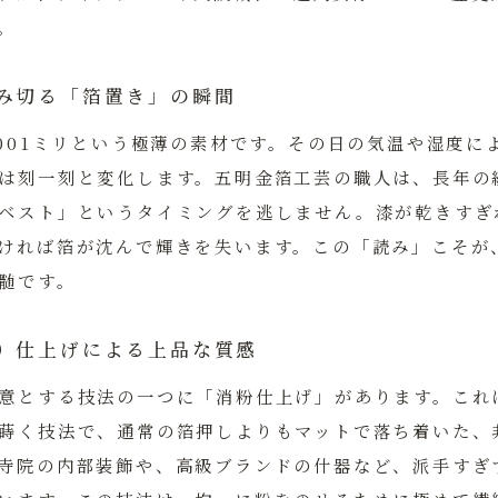
。
み切る「箔置き」の瞬間
0001ミリという極薄の素材です。その日の気温や湿度に
は刻一刻と変化します。
五明金箔工芸の職人
は、長年の
ベスト」というタイミングを逃しません。漆が乾きすぎ
ければ箔が沈んで輝きを失います。この「読み」こそが
髄です。
）仕上げによる上品な質感
意とする技法の一つに「消粉仕上げ」があります。これ
蒔く技法で、通常の箔押しよりもマットで落ち着いた、
寺院の内部装飾や、高級ブランドの什器など、派手すぎ