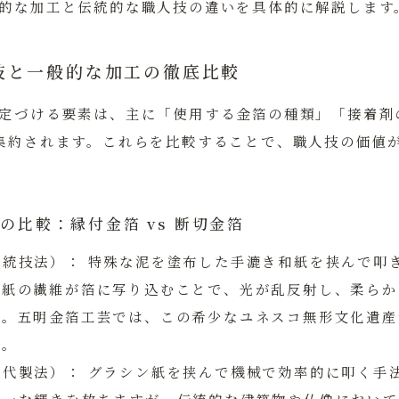
的な加工と伝統的な職人技の違いを具体的に解説します
技と一般的な加工の徹底比較
定づける要素は、主に「使用する金箔の種類」「接着剤
集約されます。これらを比較することで、職人技の価値
箔の比較：縁付金箔 vs 断切金箔
伝統技法）：
特殊な泥を塗布した手漉き和紙を挟んで叩
和紙の繊維が箔に写り込むことで、光が乱反射し、柔らか
す。五明金箔工芸では、この希少なユネスコ無形文化遺産
す。
近代製法）：
グラシン紙を挟んで機械で効率的に叩く手