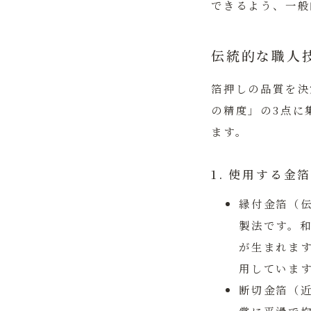
できるよう、一般
伝統的な職人
箔押しの品質を決
の精度」の3点に
ます。
1. 使用する金
縁付金箔（
製法です。
が生まれま
用していま
断切金箔（