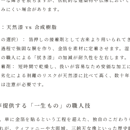
均一な輝きを放ちますが、伝統的な建築物や仏像において
染みにくい場合があります。
較：天然漆 vs 合成樹脂
人の選択）：
箔押しの接着剤として古来より用いられて
る過程で強固な膜を作り、金箔を素材に定着させます。湿
練の職人による「拭き漆」の加減が耐久性を左右します。
接着剤：
短時間で乾燥し、扱いが容易なため安価な加工
年劣化による剥離のリスクが天然漆に比べて高く、数十年
には注意が必要です。
が提供する「一生もの」の職人技
、単に金箔を貼るという工程を超えた、独自のこだわり
れが、ティファニーや大阪城、三越天女像といった歴史