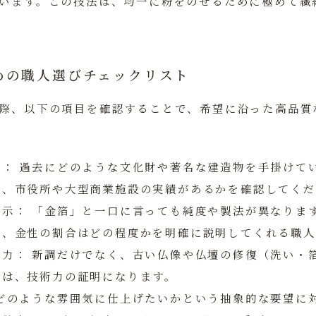
います。この技法は、均一に粉をのせるために極めて繊
めの職人選びチェックリスト
際、以下の項目を確認することで、希望に沿った高品質
性：
過去にどのような文化財や著名な建造物を手掛けて
に、市役所や大型商業施設の実績があるかを確認してくだ
明示：
「金箔」と一口に言っても純度や製法が異なりま
か、金性の割合はどの程度かを明確に説明してくれる職人
応力：
新調だけでなく、古い仏像や仏壇の修復（洗い・
かは、技術力の証明になります。
どのような雰囲気に仕上げたいかという抽象的な要望に