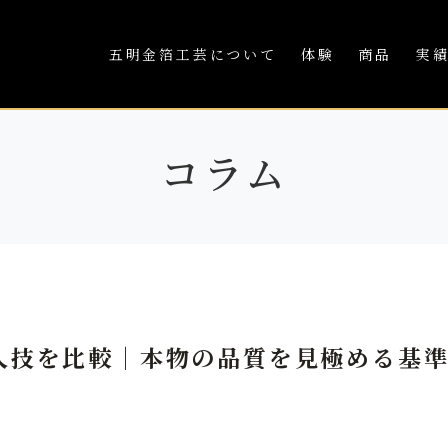
五明金箔工芸について
体験
商品
実
コラム
人技を比較｜本物の品質を見極める基