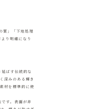
。
の質」「下地処理
がより明確になり
き延ばす伝統的な
く深みのある輝き
素材を標準的に使
法です。表面が非