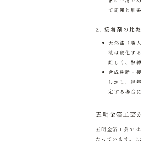
常に平滑で
て周囲と馴
2. 接着剤の比
天然漆（職
漆は硬化す
難しく、熟
合成樹脂・
しかし、経
定する場合
五明金箔工芸
五明金箔工芸では
たっています。こ